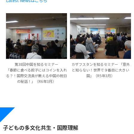
Latest Newsはこちら
第38回中国を知るセミナー
カザフスタンを知るセミナー 「意外
「春節に食べる餃子にはコインを入れ
と知らない！世界で９番目に大きい
る？！国際交流員が教える中国の祝日
国」（R5年3月）
の秘話！」（R6年3月）
子どもの多文化共生・国際理解