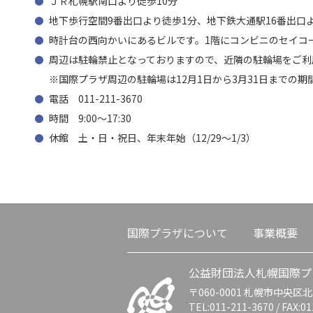
ＪＲ札幌駅南口より徒歩10分
地下歩行空間9番出口より徒歩1分、地下鉄大通駅16番出口
時計台の西向かいにあるビルです。1階にコンビニのセイコ
周辺は駐輪禁止となっておりますので、近隣の駐輪場をご利
※国際プラザ周辺の駐輪場は12月1日から3月31日までの
電話 011-211-3670
時間 9:00～17:30
休館 土・日・祝日、年末年始（12/29～1/3）
国際プラザについて
事業概要
公益財団法人札幌国際プ
〒060-0001
札幌市中央区北1
TEL:
011-211-3670
/ FAX:0