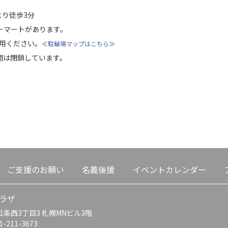
より徒歩3分
ーマートがあります。
用ください。
≪駐輪場マップはこちら≫
期間は閉鎖しています。
ご支援のお願い
名義後援
イベントカレンダー
ラザ
条西3丁目3 札幌MNビル3階
11-211-3673