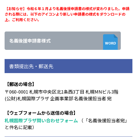
【お知らせ】令和６年１月より名義後援申請書の様式が変わりました。申請
される際には、以下のアイコンより新しい申請書の様式をダウンロードの
上、ご利用ください。
名義後援申請書様式
書類提出先・郵送先
【郵送の場合】
〒060-0001 札幌市中央区北1条西3丁目 札幌MNビル3階
(公財)札幌国際プラザ 企画事業部 名義後援担当者 宛
【ウェブフォームから送信の場合】
札幌国際プラザ問い合わせフォーム
（「名義後援担当者宛」
と件名に記載）