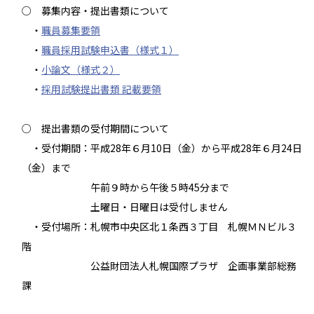
○ 募集内容・提出書類について
・
職員募集要領
・
職員採用試験申込書（様式１）
・
小論文（様式２）
・
採用試験提出書類 記載要領
○ 提出書類の受付期間について
・受付期間：平成28年６月10日（金）から平成28年６月24日
（金）まで
午前９時から午後５時45分まで
土曜日・日曜日は受付しません
・受付場所：札幌市中央区北１条西３丁目 札幌ＭＮビル３
階
公益財団法人札幌国際プラザ 企画事業部総務
課