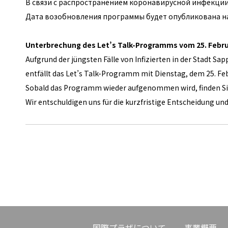
В связи с распространением коронавирусной инфекции н
Дата возобновления программы будет опубликована на
Unterbrechung des Let’s Talk-Programms vom 25. Febru
Aufgrund der jüngsten Fälle von Infizierten in der Stadt 
entfällt das Let’s Talk-Programm mit Dienstag, dem 25. Feb
Sobald das Programm wieder aufgenommen wird, finden S
Wir entschuldigen uns für die kurzfristige Entscheidung und
国際プラザについて
事業概要