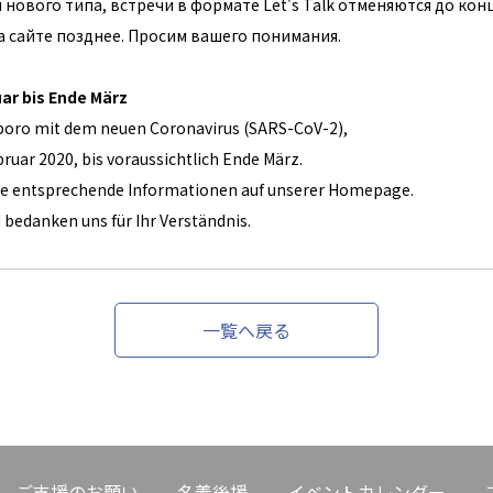
ового типа, встречи в формате Let's Talk отменяются до кон
 сайте позднее. Просим вашего понимания.
ar bis Ende März
Sapporo mit dem neuen Coronavirus (SARS-CoV-2),
ruar 2020, bis voraussichtlich Ende März.
ie entsprechende Informationen auf unserer Homepage.
 bedanken uns für Ihr Verständnis.
一覧へ戻る
ご支援のお願い
名義後援
イベントカレンダー