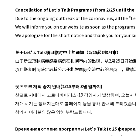
Cancellation of Let’s Talk Programs (from 2/25 until the
Due to the ongoing outbreak of the coronavirus, all the “Le
We will inform you on our website as soon as the programs
We apologize for the short notice and thank you for your k
关于Let‘ｓTalk项目临时中止的通知（2/25起到3月末）
由于新型冠状病毒感染病例在札幌市内的出现，从2月25日开始至3
项目恢复时间决定后将公示于札幌国际交流中心的网页上，敬请
렛츠토크 개최 중지 안내(2/25부터 3월 말까지)
삿포로 시내에서 코로나바이러스-19 감염자가 발생하여, 오늘자 
재개 시기는 정해지는대로 홈페이지 등을 통해 안내해 드리겠습니
참가자 여러분의 많은 양해 부탁드립니다.
Временная отмена программы Let's Talk (с 25 феврал