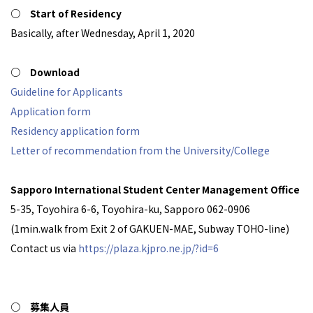
○ Start of Residency
Basically, after Wednesday, April 1, 2020
○ Download
Guideline for Applicants
Application form
Residency application form
Letter of recommendation from the University/College
Sapporo International Student Center Management Office
5-35, Toyohira 6-6, Toyohira-ku, Sapporo 062-0906
(1min.walk from Exit 2 of GAKUEN-MAE, Subway TOHO-line)
Contact us via
https://plaza.kjpro.ne.jp/?id=6
○ 募集人員