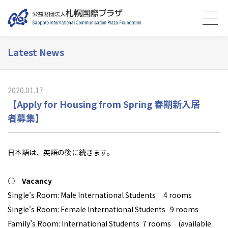
Latest News
2020.01.17
【Apply for Housing from Spring 春期新入居
者募集】
日本語は、英語の後に続きます。
○ Vacancy
Single’s Room: Male International Students 4 rooms
Single's Room: Female International Students 9 rooms
Family’s Room: International Students 7 rooms (available